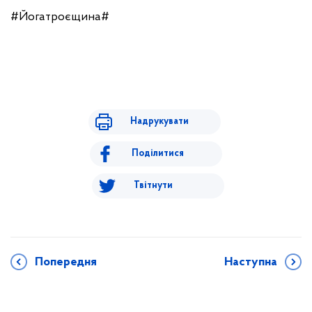
#Йогатроєщина#
Надрукувати
Поділитися
Твітнути
Попередня
Наступна