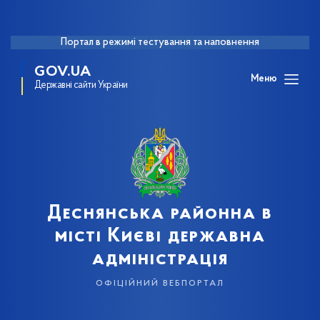
Портал в режимі тестування та наповнення
GOV.UA
Меню
Державні сайти України
Деснянська районна в
місті Києві державна
адміністрація
офіційний вебпортал