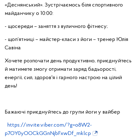
«Деснянський». Зустрічаємось біля спортивного
майданчику о 10:00:
- щосереди – заняття з вуличного фітнесу;
- щоп’ятниці – майстер-класи з йоги – тренер Юлія
Савіна
Хочете розпочати день продуктивно, приєднуйтесь
й матимете змогу отримати заряд бадьорості,
енергії, сил, здоров'я і гарного настрою на цілий
день!
Бажаючі приєднуйтесь до групи йоги у вайбер
https://invite.viber.com/?g=o8W2-
p7OY0yOOCkGGnNjbFxwDf_mklcp