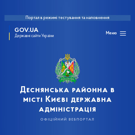
Портал в режимі тестування та наповнення
GOV.UA
Меню
Державні сайти України
Деснянська районна в
місті Києві державна
адміністрація
офіційний вебпортал