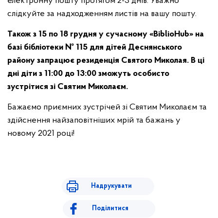
електронну пошту протягом 2-3 днів. Уважно
слідкуйте за надходженням листів на вашу пошту.
Також з 15 по 18 грудня у сучасному «BiblioHub» на
базі бібліотеки № 115 для дітей Деснянського
району запрацює резиденція Святого Миколая.
В ці
дні діти з 11
:
00 до 13
:
00 зможуть особисто
зустрітися зі Святим Миколаєм.
Бажаємо приємних зустрічей зі Святим Миколаєм та
здійснення найзаповітніших мрій та бажань у
новому 2021 році!
Надрукувати
Поділитися