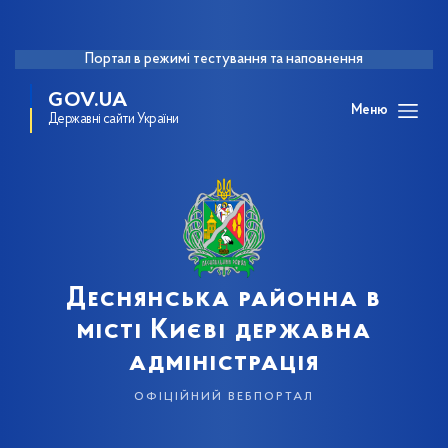
Портал в режимі тестування та наповнення
GOV.UA
Меню
Державні сайти України
Деснянська районна в
місті Києві державна
адміністрація
офіційний вебпортал