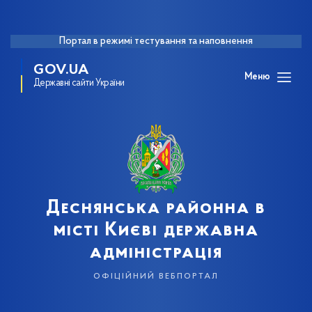
Портал в режимі тестування та наповнення
GOV.UA
Меню
Державні сайти України
Деснянська районна в
місті Києві державна
адміністрація
офіційний вебпортал