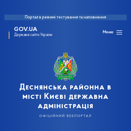
Портал в режимі тестування та наповнення
GOV.UA
Меню
Державні сайти України
Деснянська районна в
місті Києві державна
адміністрація
офіційний вебпортал