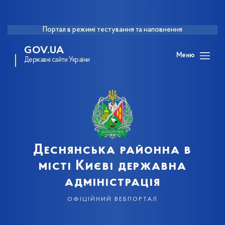
Портал в режимі тестування та наповнення
GOV.UA
Меню
Державні сайти України
Деснянська районна в
місті Києві державна
адміністрація
офіційний вебпортал