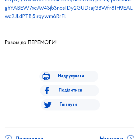
ghYABEW7xcAV43jb3nos1Dy2GUDtajGBWfr81H9EAL
wc2JLdPTBj5irqywm6RrFl
Разом до ПЕРЕМОГИ!
Надрукувати
Поділитися
Твітнути
Попередня
Наступна