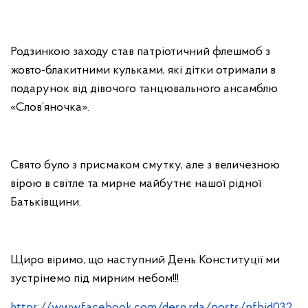
Родзинкою заходу став патріотичний флешмоб з
жовто-блакитними кульками, які дітки отримали в
подарунок від дівочого танцювального ансамблю
«Слов’яночка».
Свято було з присмаком смутку, але з величезною
вірою в світле та мирне майбутнє нашої рідної
Батьківщини.
Щиро віримо, що наступний День Конституції ми
зустрінемо під мирним небом!!!
https://www.facebook.com/desn.rda/posts/pfbid032