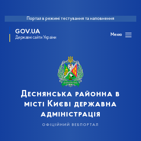
Портал в режимі тестування та наповнення
GOV.UA
Меню
Державні сайти України
Деснянська районна в
місті Києві державна
адміністрація
офіційний вебпортал