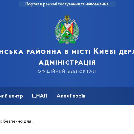
Портал в режимі тестування та наповнення
нська районна в місті Києві де
адміністрація
офіційний вебпортал
ний центр
ЦНАП
Алея Героїв
ечно для здоров’я?