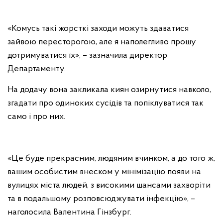
«Комусь такі жорсткі заходи можуть здаватися
зайвою пересторогою, але я наполегливо прошу
дотримуватися їх», – зазначила директор
Департаменту.
На додачу вона закликала киян озирнутися навколо,
згадати про одиноких сусідів та попіклуватися так
само і про них.
«Це буде прекрасним, людяним вчинком, а до того ж,
вашим особистим внеском у мінімізацію появи на
вулицях міста людей, з високими шансами захворіти
та в подальшому розповсюджувати інфекцію», –
наголосила Валентина Гінзбург.