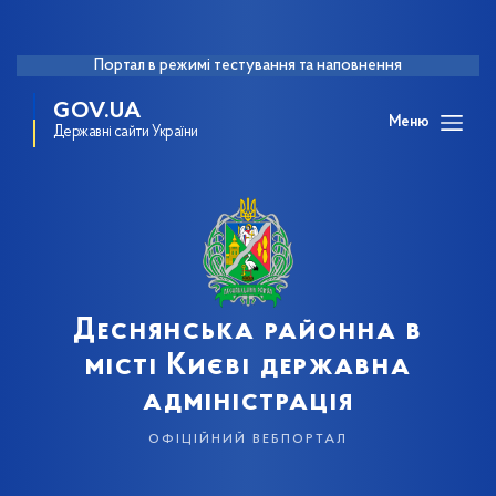
Портал в режимі тестування та наповнення
GOV.UA
Меню
Державні сайти України
Деснянська районна в
місті Києві державна
адміністрація
офіційний вебпортал