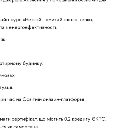
і джерела живлення у помешканні безпечні для
н-курс «Не стій – вмикай: світло, тепло,
рта з енергоефективності.
як:
вартирному будинку;
умовах;
уації.
кий час на Освітній онлайн-платформі
ати сертифікат, що містить 0,2 кредиту ЄКТС,
ься як самоосвіта.