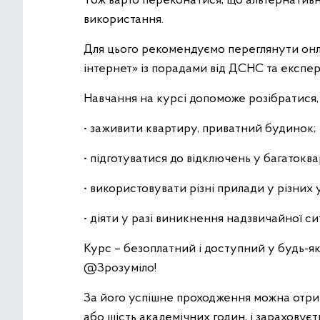
Тож варто переконатися, що альтернативн
використання.
Для цього рекомендуємо переглянути онлай
інтернет» із порадами від ДСНС та експе
Навчання на курсі допоможе розібратися, 
• заживити квартиру, приватний будинок;
• підготуватися до відключень у багаток
• використовувати різні прилади у різних 
• діяти у разі виникнення надзвичайної сит
Курс – безоплатний і доступний у будь-я
@Зрозуміло!
За його успішне проходження можна отрим
або шість академічних годин, і зараховуєт