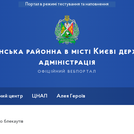
Портал в режимі тестування та наповнення
нська районна в місті Києві де
адміністрація
офіційний вебпортал
ний центр
ЦНАП
Алея Героїв
о блекаутів