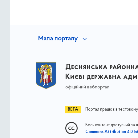
Мапа порталу
Деснянська районна 
Києві державна адмі
офіційний вебпортал
Портал працює в тестовому
Весь контент доступний за 
Commons Attribution 4.0 Int