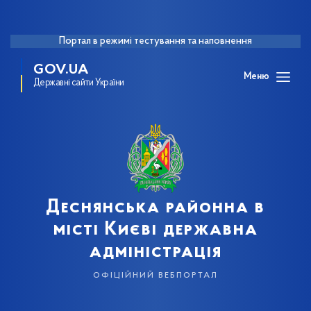
Портал в режимі тестування та наповнення
GOV.UA
Меню
Державні сайти України
Деснянська районна в
місті Києві державна
адміністрація
офіційний вебпортал