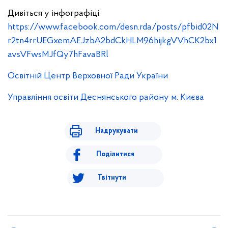
Дивіться у інфографіці:
https://www.facebook.com/desn.rda/posts/pfbid02N
r2tn4rrUEGxemAEJzbA2bdCkHLM96hijkgVVhCK2bx1
avsVFwsMJfQy7hFavaBRl
Освітній Центр Верховної Ради України
Управління освіти Деснянського району м. Києва
Надрукувати
Поділитися
Твітнути