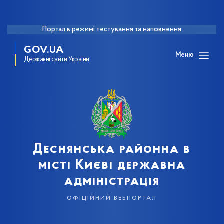
Портал в режимі тестування та наповнення
GOV.UA
Меню
Державні сайти України
Деснянська районна в
місті Києві державна
адміністрація
офіційний вебпортал