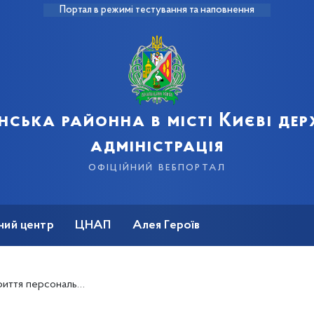
Портал в режимі тестування та наповнення
нська районна в місті Києві де
адміністрація
офіційний вебпортал
ний центр
ЦНАП
Алея Героїв
ерсональної виставки