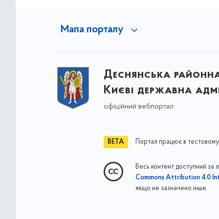
Мапа порталу
Деснянська районна 
Києві державна адмі
офіційний вебпортал
Портал працює в тестовому
Весь контент доступний за 
Commons Attribution 4.0 Int
якщо не зазначено інше