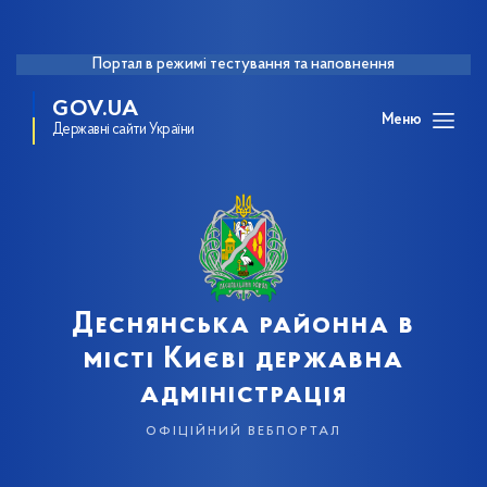
Портал в режимі тестування та наповнення
GOV.UA
Меню
Державні сайти України
Деснянська районна в
місті Києві державна
адміністрація
офіційний вебпортал