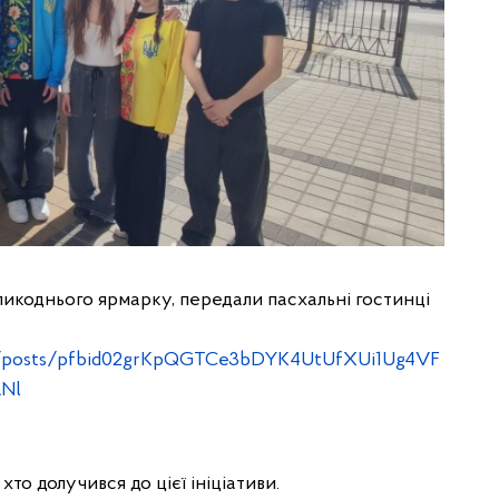
еликоднього ярмарку, передали пасхальні гостинці
da/posts/pfbid02grKpQGTCe3bDYK4UtUfXUi1Ug4VF
ANl
то долучився до цієї ініціативи.