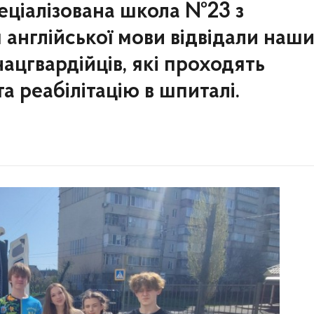
еціалізована школа №23 з
англійської мови відвідали наш
ацгвардійців, які проходять
а реабілітацію в шпиталі.