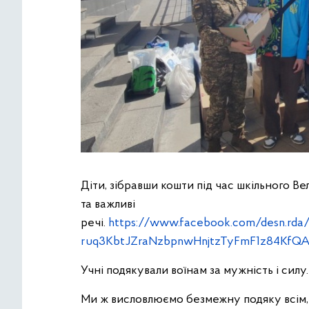
Діти, зібравши кошти під час шкільного В
та важливі
речі.
https://www.facebook.com/desn.r
ruq3KbtJZraNzbpnwHnjtzTyFmF1z84KfQ
Учні подякували воїнам за мужність і силу.
Ми ж висловлюємо безмежну подяку всім, х