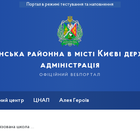
Портал в режимі тестування та наповнення
нська районна в місті Києві де
адміністрація
офіційний вебпортал
ний центр
ЦНАП
Алея Героїв
ців, які проходять лікування, відновлення та реабілітацію в шпиталі.