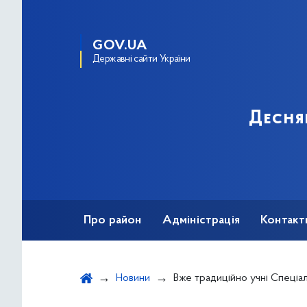
GOV.UA
Державні сайти України
Десня
Про район
Адміністрація
Контакт
Новини
Вже традиційно учні Спеціалізована школа №23 з поглибленим вивченням англійської мови відвідали наших хоробрих захисників – нацгвардій