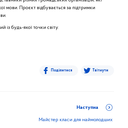
дставники різних громадських організацій, які
кої мови. Проєкт відбувається за підтримки
ви.
 із будь-якої точки світу.
Поділитися
Твітнути
Наступна
?
Майстер класи для наймолодших