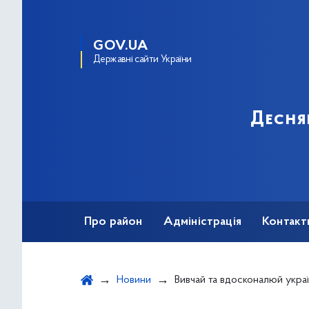
GOV.UA
Державні сайти України
Десня
Про район
Адміністрація
Контакт
Новини
Вивчай та вдосконалюй українську мову 