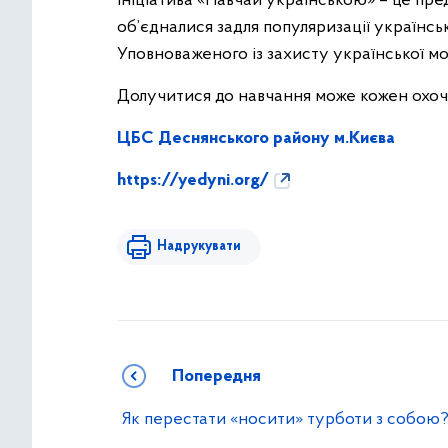
Ініціатива «Навчай українською» – це пре
об’єдналися задля популяризації українсь
Уповноваженого із захисту української мо
Долучитися до навчання може кожен охочий
ЦБС Деснянського району м.Києва
https://yedyni.org/
Надрукувати
Попередня
Як перестати «носити» турботи з собою