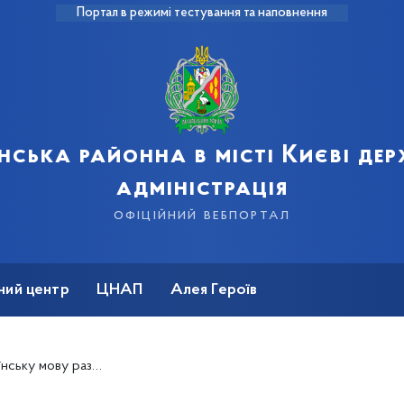
Портал в режимі тестування та наповнення
нська районна в місті Києві де
адміністрація
офіційний вебпортал
ний центр
ЦНАП
Алея Героїв
разом з Рухом «Єдині»