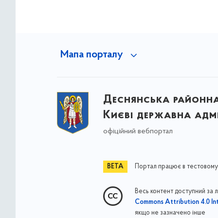
Мапа порталу
Деснянська районна 
Києві державна адмі
офіційний вебпортал
Портал працює в тестовому
Весь контент доступний за 
Commons Attribution 4.0 Int
якщо не зазначено інше