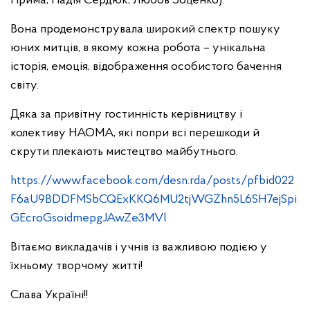
Прима, Надія Сердюк, Любов Зоценко).
Вона продемонструвала широкий спектр пошуку
юних митців, в якому кожна робота – унікальна
історія, емоція, відображення особистого бачення
світу.
Дяка за привітну гостинність керівництву і
колективу НАОМА, які попри всі перешкоди й
скрути плекають мистецтво майбутнього.
https://www.facebook.com/desn.rda/posts/pfbid022
F6aU9BDDFMSbCQExKKQ6MU2tjWGZhn5L6SH7ejSpi
GEcroGsoidmepgJAwZe3MVl
Вітаємо викладачів і учнів із важливою подією у
їхньому творчому житті!
Слава Україні!!