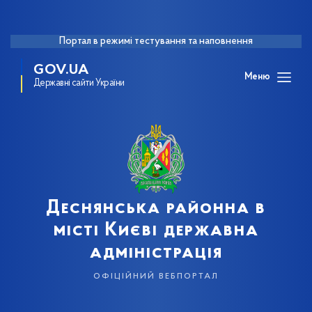
Портал в режимі тестування та наповнення
GOV.UA
Меню
Державні сайти України
Деснянська районна в
місті Києві державна
адміністрація
офіційний вебпортал