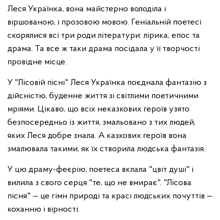
Леся Українка, вона майстерно володіла і
віршованою, і прозовою мовою. Геніальній поетесі
скорялися всі три роди літератури: лірика, епос та
драма. Та все ж таки драма посідала у її творчості
провідне місце.
У "Лісовій пісні" Леся Українка поєднала фантазію з
дійсністю, буденне життя зі світлими поетичними
мріями. Цікаво, що всіх неказкових героїв узято
безпосередньо із життя, змальовано з тих людей,
яких Леся добре знала. А казкових героїв вона
змалювала такими, як їх створила людська фантазія.
У цю драму-феєрію, поетеса вклала "цвіт душі" і
вилила з свого серця "те, що не вмирає". "Лісова
пісня" — це гімн природі та красі людських почуттів —
коханню і вірності.