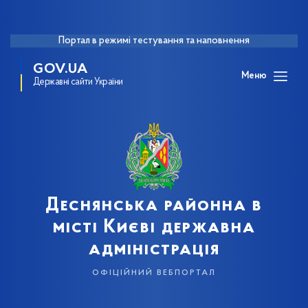
Портал в режимі тестування та наповнення
GOV.UA
Меню
Державні сайти України
Деснянська районна в
місті Києві державна
адміністрація
офіційний вебпортал