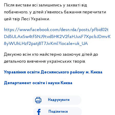
Після вистави всі залишились у захваті від
побаченого, у дітей з'явилось бажання перечитати
цей твір Лесі Українки.
https://www.facebook.com/desn.rda/posts/pfbid02t
Dd5ULAxSw4tf5NJ9tvd5HK2V2faHJusF7XpcbJDmvK
8yWUhLHzf2patj8T7JvKml?locale=uk_UA
Дякуємо всім хто майстерно заохочує дітей до
детального вивчення українських творів.
Управління освіти Деснянського району м. Києва
Департамент освіти і науки Києва
Надрукувати
Поділитися