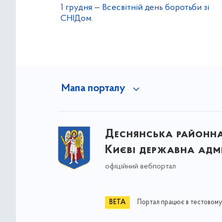
1 грудня — Всесвітній день боротьби зі
СНІДом.
Мапа порталу
Деснянська районна 
Києві державна адмі
офіційний вебпортал
Портал працює в тестовому