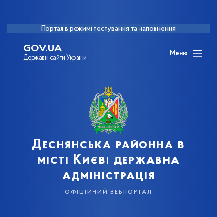
Портал в режимі тестування та наповнення
GOV.UA
Меню
Державні сайти України
Деснянська районна в
місті Києві державна
адміністрація
офіційний вебпортал