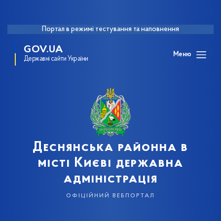
Портал в режимі тестування та наповнення
GOV.UA
Меню
Державні сайти України
Деснянська районна в
місті Києві державна
адміністрація
офіційний вебпортал