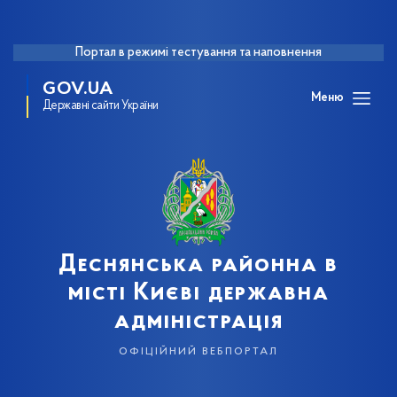
Портал в режимі тестування та наповнення
GOV.UA
Меню
Державні сайти України
Деснянська районна в
місті Києві державна
адміністрація
офіційний вебпортал