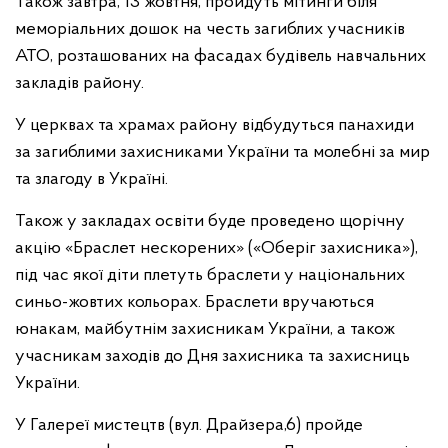
Також завтра, 13 жовтня, пройдуть мітинги біля
меморіальних дошок на честь загиблих учасників
АТО, розташованих на фасадах будівель навчальних
закладів району.
У церквах та храмах району відбудуться панахиди
за загиблими захисниками України та молебні за мир
та злагоду в Україні.
Також у закладах освіти буде проведено щорічну
акцію «Браслет нескорених» («Оберіг захисника»),
під час якої діти плетуть браслети у національних
синьо-жовтих кольорах. Браслети вручаються
юнакам, майбутнім захисникам України, а також
учасникам заходів до Дня захисника та захисниць
України.
У Галереї мистецтв (вул. Драйзера,6) пройде