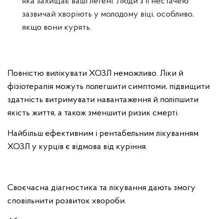
яка захищає ваші легені. Люди з її нестачею
зазвичай хворіють у молодому віці, особливо,
якщо вони курять.
Повністю вилікувати ХОЗЛ неможливо. Ліки й
фізіотерапія можуть полегшити симптоми, підвищити
здатність витримувати навантаження й поліпшити
якість життя, а також зменшити ризик смерті.
Найбільш ефективним і рентабельним лікуванням
ХОЗЛ у курців є відмова від куріння.
Своєчасна діагностика та лікування дають змогу
сповільнити розвиток хвороби.