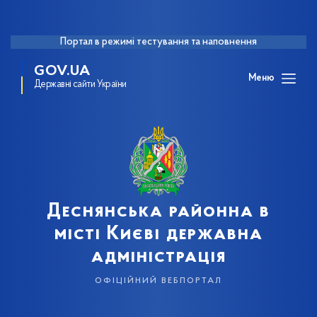
Портал в режимі тестування та наповнення
GOV.UA
Меню
Державні сайти України
Деснянська районна в
місті Києві державна
адміністрація
офіційний вебпортал