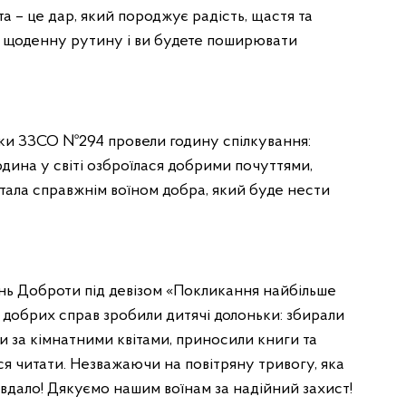
а – це дар, який породжує радість, щастя та
ю щоденну рутину і ви будете поширювати
ики ЗЗСО №294 провели годину спілкування:
дина у світі озброїлася добрими почуттями,
тала справжнім воїном добра, який буде нести
ь Доброти під девізом «Покликання найбільше
о добрих справ зробили дитячі долоньки: збирали
и за кімнатними квітами, приносили книги та
ся читати. Незважаючи на повітряну тривогу, яка
 вдало! Дякуємо нашим воїнам за надійний захист!