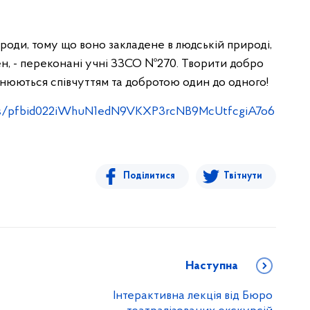
ароди, тому що воно закладене в людській природі,
н, - переконані учні ЗЗСО №270. Творити добро
овнюються співчуттям та добротою один до одного!
sts/pfbid022iWhuN1edN9VKXP3rcNB9McUtfcgiA7o6
Поділитися
Твітнути
Наступна
Інтерактивна лекція від Бюро