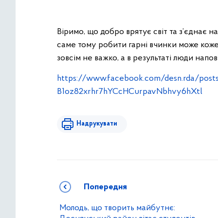
Віримо, що добро врятує світ та з’єднає н
саме тому робити гарні вчинки може коже
зовсім не важко, а в результаті люди нап
https://www.facebook.com/desn.rda/po
B1oz82xrhr7hYCcHCurpavNbhvy6hXtl
Надрукувати
Попередня
Молодь, що творить майбутнє: