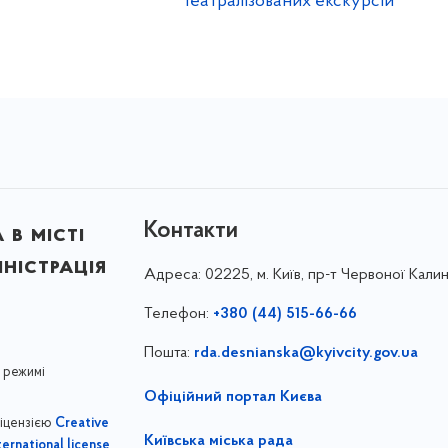
театралізованих екскурсій
Контакти
в місті
ністрація
Адреса:
02225, м. Київ, пр-т Червоної Калин
Телефон:
+380 (44) 515-66-66
Пошта:
rda.desnianska@kyivcity.gov.ua
 режимі
Офіційний портал Києва
ліцензією
Creative
Київська міська рада
,
ernational license