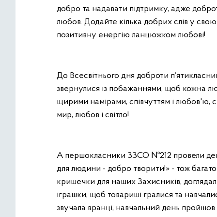
добро та надавати підтримку, адже доброт
любов. Додайте кілька добрих слів у сво
позитивну енергію ланцюжком любові!
До Всесвітнього дня доброти п‘ятикласн
звернулися із побажаннями, щоб кожна лю
щирими намірами, співчуттям і любов'ю, с
мир, любов і світло!
А першокласники ЗЗСО №212 провели ден
для людини - добро творити!» - тож багат
кришечки для наших Захисників, доглядал
іграшки, щоб товариші гралися та навчали
звучала вранці, навчальний день пройшов