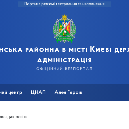
Портал в режимі тестування та наповнення
нська районна в місті Києві де
адміністрація
офіційний вебпортал
ний центр
ЦНАП
Алея Героїв
и Деснянського району