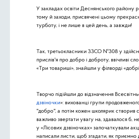
У закладах освіти Деснянського району ро
тому й заходи, присвячені цьому прекрас
турботу, і не лише в цей день, а завжди!
Так, третьокласники ЗЗСО №308 у здійсн
прислів'я про добро і доброту, ввічливі с
«Три товариші», знайшли у філворді «добрі
Творчо підійшли до відзначення Всесвітнь
дзвіночки
»: вихованці групи продовженого
"добро", а потім кожен школярик створив 
важливо звертати увагу на, здавалося б, н
у «Лісових дзвіночках» започаткували акц
написали листи, щоб згадати, як приємно 