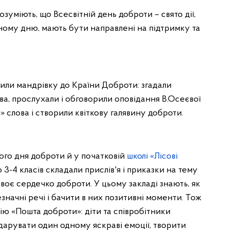
зуміють, що Всесвітній день доброти – свято дії,
ному дню, мають бути направлені на підтримку та
или мандрівку до Країни Доброти: згадали
лова, прослухали і обговорили оповідання В.Осеєвої
» слова і створили квіткову галявину доброти.
ого дня доброти й у початковій
школі «Лісові
 3-4 класів складали прислів'я і приказки на тему
своє сердечко доброти. У цьому закладі знають, як
езначні речі і бачити в них позитивні моменти. Тож
ію «Пошта доброти»: діти та співробітники
дарувати один одному яскраві емоції, творити