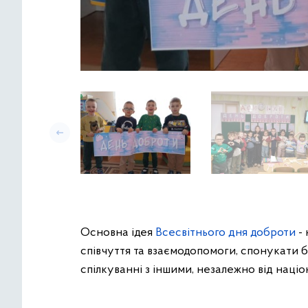
Основна ідея
Всесвітнього дня доброти
-
співчуття та взаємодопомоги, спонукати 
спілкуванні з іншими, незалежно від націон