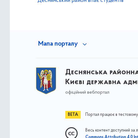
Деснянський район вітає студентів
Мапа порталу
Деснянська районна 
Києві державна адмі
офіційний вебпортал
Портал працює в тестовому
Весь контент доступний за 
Commons Attribution 4.0 Int