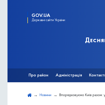
GOV.UA
Державні сайти України
Десня
Про район
Адміністрація
Контакт
Новини
Впорядковуємо Київ разом: у столиці з 1 до 30 квітня триватиме конкурс з бл