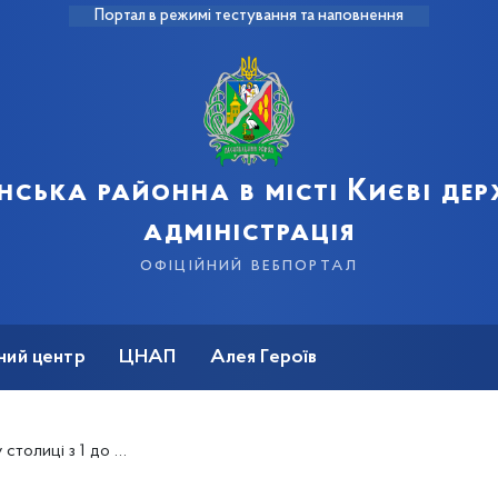
Портал в режимі тестування та наповнення
нська районна в місті Києві де
адміністрація
офіційний вебпортал
ний центр
ЦНАП
Алея Героїв
агоустрою в межах весняного двомісячника