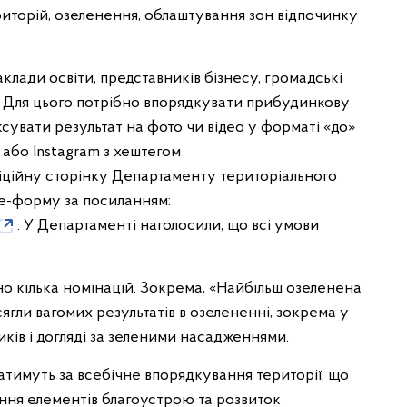
иторій, озеленення, облаштування зон відпочинку
клади освіти, представників бізнесу, громадські
в. Для цього потрібно впорядкувати прибудинкову
сувати результат на фото чи відео у форматі «до»
 або Instagram з хештегом
іційну сторінку Департаменту територіального
le-форму за посиланням:
. У Департаменті наголосили, що всі умови
 кілька номінацій. Зокрема, «Найбільш озеленена
сягли вагомих результатів в озелененні, зокрема у
иків і догляді за зеленими насадженнями.
атимуть за всебічне впорядкування території, що
ння елементів благоустрою та розвиток