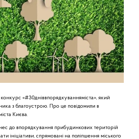
ий конкурс «#30дніввпорядкуванняміста», який
ика з благоустрою. Про це повідомили в
іста Києва.
знес до впорядкування прибудинкових територій
ати ініціативи, спрямовані на поліпшення міського