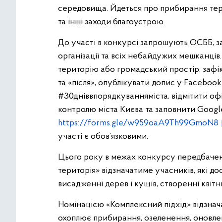
середовища. Йдеться про прибирання тер
та інші заходи благоустрою.
До участі в конкурсі запрошують ОСББ, за
організації та всіх небайдужих мешканці
територію або громадський простір, зафік
та «після», опублікувати допис у Facebook
#30дніввпорядкуванняміста, відмітити оф
контролю міста Києва та заповнити Goog
https://forms.gle/w959oaA9Th99GmoN8
участі є обов’язковими.
Цього року в межах конкурсу передбачено
територія» відзначатиме учасників, які до
висадженні дерев і кущів, створенні квітн
Номінацією «Комплексний підхід» відзнач
охоплює прибирання, озеленення, оновле