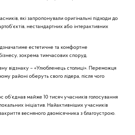
сників, які запропонували оригінальні підходи до
ртоб’єктів, нестандартних або інтерактивних
відзначатиме естетичне та комфортне
 бізнесу, зокрема тимчасових споруд.
вну відзнаку – «Улюбленець столиці». Переможця
ому районі оберуть свого лідера, після чого
рс об’єднав майже 10 тисяч учасників голосування
 локальних ініціатив. Найактивніших учасників
 закриття весняного двомісячника з благоустрою.