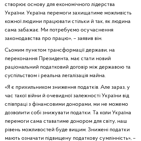
створює основу для економічного лідерства
України. Україна перемоги захищатиме можливість
кожної людини працювати стільки й так, як людина
сама забажає. Ми потребуємо осучаснення
законодавства про працю», – заявив він.
Сьомим пунктом трансформації держави, на
переконання Президента, має стати новий
раціональний податковий договір між державою та
суспільством і реальна легалізація майна.
«Я є прихильником зниження податків. Але зараз, у
час такої війни й очевидної залежності України від
співпраці з фінансовими донорами, ми не можемо
дозволити собі знижувати податки. Та коли Україна
перемоги сама ставатиме донором для світу, наш
рівень можливостей буде вищим. Знижені податки
мають означати підвищену податкову сумлінність», –