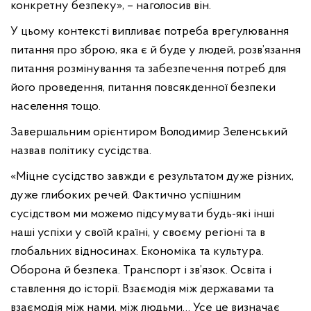
конкретну безпеку», – наголосив він.
У цьому контексті випливає потреба врегулювання
питання про зброю, яка є й буде у людей, розв’язання
питання розмінування та забезпечення потреб для
його проведення, питання повсякденної безпеки
населення тощо.
Завершальним орієнтиром Володимир Зеленський
назвав політику сусідства.
«Міцне сусідство завжди є результатом дуже різних,
дуже глибоких речей. Фактично успішним
сусідством ми можемо підсумувати будь-які інші
наші успіхи у своїй країні, у своєму регіоні та в
глобальних відносинах. Економіка та культура.
Оборона й безпека. Транспорт і зв’язок. Освіта і
ставлення до історії. Взаємодія між державами та
взаємодія між нами, між людьми… Усе це визначає