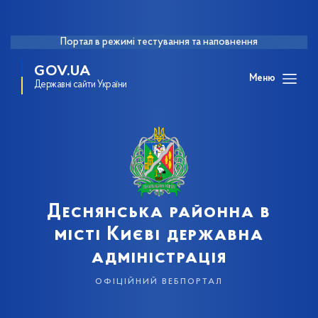
Портал в режимі тестування та наповнення
GOV.UA
Меню
Державні сайти України
Деснянська районна в
місті Києві державна
адміністрація
офіційний вебпортал