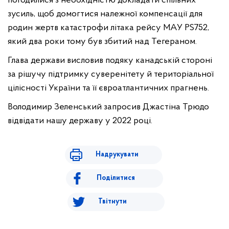
погодилися з необхідністю докладати спільних
зусиль, щоб домогтися належної компенсації для
родин жертв катастрофи літака рейсу МАУ PS752,
який два роки тому був збитий над Тегераном.
Глава держави висловив подяку канадській стороні
за рішучу підтримку суверенітету й територіальної
цілісності України та її євроатлантичних прагнень.
Володимир Зеленський запросив Джастіна Трюдо
відвідати нашу державу у 2022 році.
Надрукувати
Поділитися
Твітнути