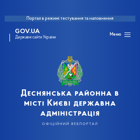
Портал в режимі тестування та наповнення
GOV.UA
Меню
Державні сайти України
Деснянська районна в
місті Києві державна
адміністрація
офіційний вебпортал