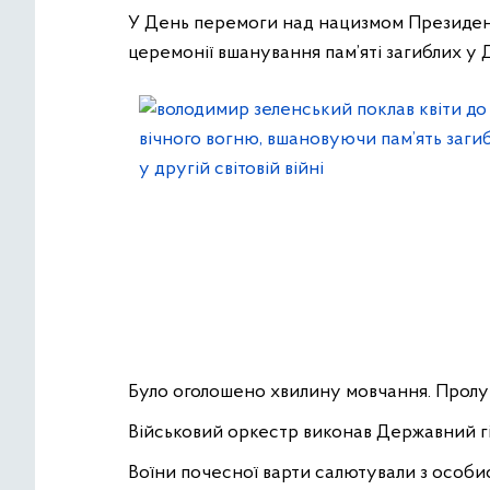
У День перемоги над нацизмом Президент
церемонії вшанування пам’яті загиблих у Др
Було оголошено хвилину мовчання. Пролу
Військовий оркестр виконав Державний гі
Воїни почесної варти салютували з особи