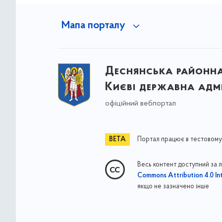
Мапа порталу
Деснянська районна 
Києві державна адмі
офіційний вебпортал
Портал працює в тестовому
Весь контент доступний за 
Commons Attribution 4.0 Int
якщо не зазначено інше