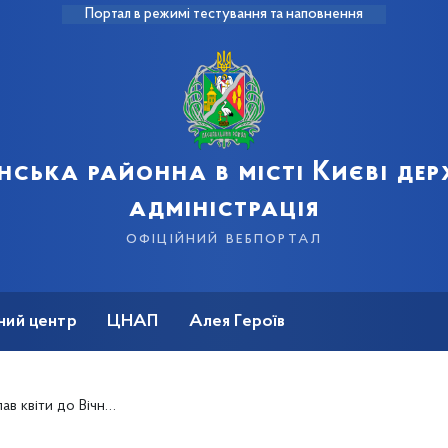
Портал в режимі тестування та наповнення
нська районна в місті Києві де
адміністрація
офіційний вебпортал
ний центр
ЦНАП
Алея Героїв
’ять загиблих у Другій світовій війні