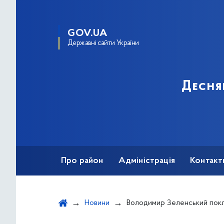
GOV.UA
Державні сайти України
Десня
Про район
Адміністрація
Контакт
Новини
Володимир Зеленський поклав квіти до Вічного вогню, вшановуючи пам