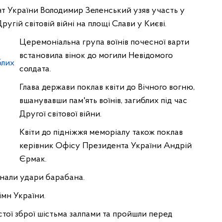
 України Володимир Зеленський узяв участь у
угій світовій війні на площі Слави у Києві.
Церемоніальна група воїнів почесної варти
встановила вінок до могили Невідомого
солдата.
Глава держави поклав квіти до Вічного вогню,
вшанувавши пам'ять воїнів, загиблих під час
Другої світової війни.
Квіти до підніжжя меморіалу також поклав
керівник Офісу Президента України Андрій
Єрмак.
нали удари барабана.
мн України.
стої зброї шістьма залпами та пройшли перед