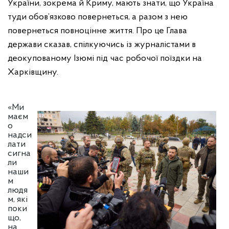
України, зокрема й Криму, мають знати, що Україна
туди обов’язково повернеться, а разом з нею
повернеться повноцінне життя. Про це Глава
держави сказав, спілкуючись із журналістами в
деокупованому Ізюмі під час робочої поїздки на
Харківщину.
«Ми
маєм
о
надси
лати
сигна
ли
наши
м
людя
м, які
поки
що,
на