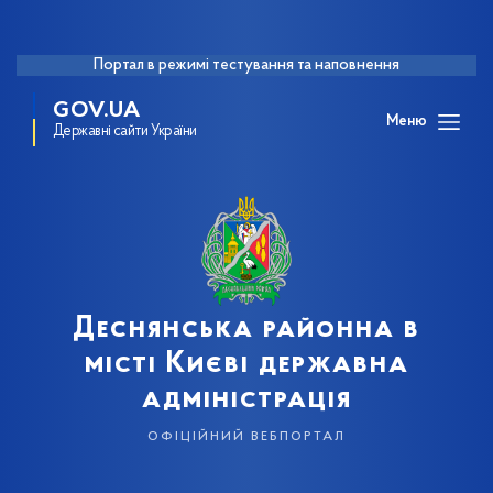
Портал в режимі тестування та наповнення
GOV.UA
Меню
Державні сайти України
Деснянська районна в
місті Києві державна
адміністрація
офіційний вебпортал