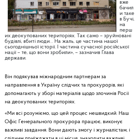
вже
бачил
и таке
в Бучі,
на
перш
их деокупованих територіях. Так само – зруйновані
будівлі, вбиті люди… На жаль, це частина нашої
сьогоднішньої історії. І частина сучасної російської
нації – те, що вони зробили», – зазначив Глава
держави.
Він подякував міжнародним партнерам за
направлення в Україну слідчих та прокурорів, які
допомагають у зборі матеріалів щодо злочинів Росії
на деокупованих територіях.
«Ми всі розуміємо, що цей процес нешвидкий. Наш
Офіс Генерального прокурора працює, виконує
важливі завдання. Вони дають змогу і журналістам, і
слідчим приїжджати в ці місця, знаходити важливі