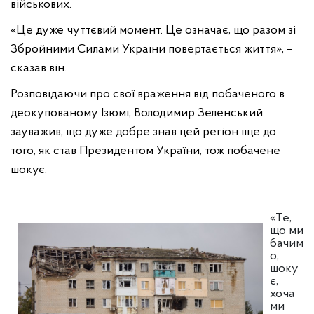
військових.
«Це дуже чуттєвий момент. Це означає, що разом зі
Збройними Силами України повертається життя», –
сказав він.
Розповідаючи про свої враження від побаченого в
деокупованому Ізюмі, Володимир Зеленський
зауважив, що дуже добре знав цей регіон іще до
того, як став Президентом України, тож побачене
шокує.
«Те,
що ми
бачим
о,
шоку
є,
хоча
ми