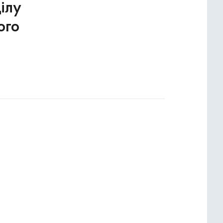
ілу
ого