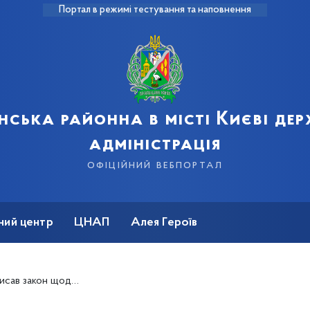
Портал в режимі тестування та наповнення
нська районна в місті Києві де
адміністрація
офіційний вебпортал
ний центр
ЦНАП
Алея Героїв
 утримання автодоріг загального користування