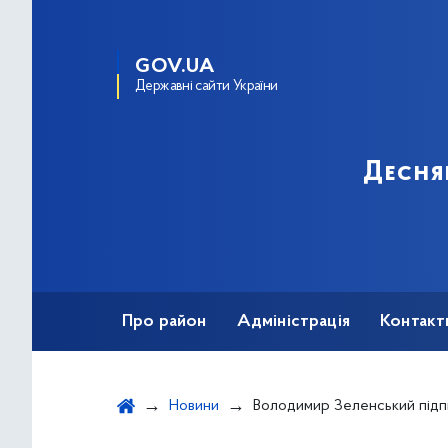
GOV.UA
Державні сайти України
Десня
Про район
Адміністрація
Контакт
Новини
Володимир Зеленський підписав закон щодо перерозподілу 1,17 млрд грн на розвиток та