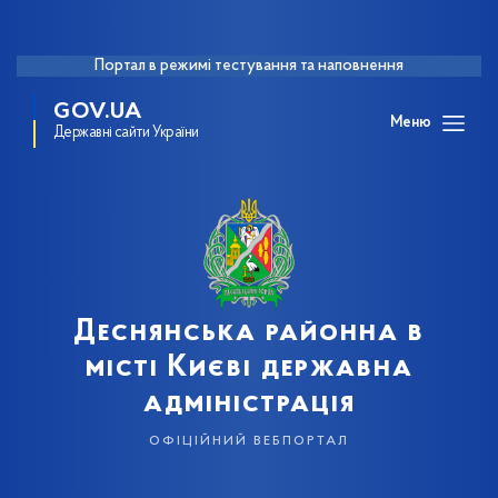
Портал в режимі тестування та наповнення
GOV.UA
Меню
Державні сайти України
Деснянська районна в
місті Києві державна
адміністрація
офіційний вебпортал