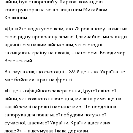
війни, був створений у Харкові командою
конструкторів на чолі з видатним Михайлом
Кошкіним.
«Давайте подякуємо всім, хто 75 років тому захистив
свою рідну прекрасну землю! І, звичайно, ми завжди
вдячні всім нашим військовим, які сьогодні
захищають країну на сході», – наголосив Володимир
Зеленський.
Він зауважив, що сьогодні – 39-й день, як Україна не
має бойових втрат на фронті.
«І в день офіційного завершення Другої світової
війни, як і кожного іншого дня, ми всі віримо, що на
нашій землі нарешті настане мир. Це неодмінна
запорука для подальшої побудови потужної,
сучасної, щасливої України. Країни щасливих
людей», – підсумував Глава держави.