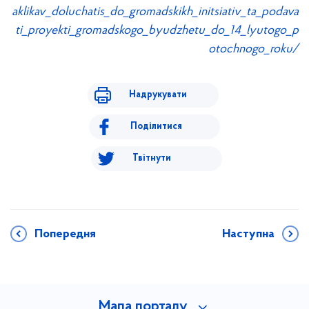
aklikav_doluchatis_do_gromadskikh_initsiativ_ta_podava
ti_proyekti_gromadskogo_byudzhetu_do_14_lyutogo_p
otochnogo_roku/
Надрукувати
Поділитися
Твітнути
Попередня
Наступна
Мапа порталу