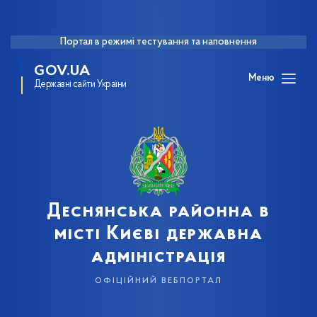
Портал в режимі тестування та наповнення
GOV.UA
Меню
Державні сайти України
Деснянська районна в
місті Києві державна
адміністрація
офіційний вебпортал