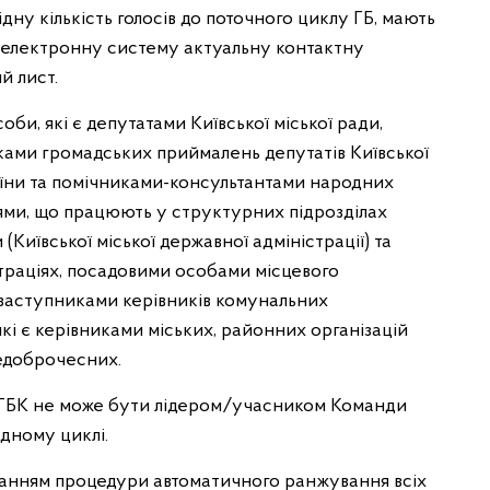
дну кількість голосів до поточного циклу ГБ, мають
 в електронну систему актуальну контактну
й лист.
би, які є депутатами Київської міської ради,
ками громадських приймалень депутатів Київської
аїни та помічниками-консультантами народних
ями, що працюють у структурних підрозділах
(Київської міської державної адміністрації) та
страціях, посадовими особами місцевого
 заступниками керівників комунальних
 які є керівниками міських, районних організацій
недоброчесних.
 ГБК не може бути лідером/учасником Команди
ідному циклі.
танням процедури автоматичного ранжування всіх