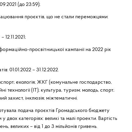
09.2021 (до 23:59);
рацювання проєктів, що не стали переможцями:
 12.11.2021;
нформаційно-просвітницької кампанії на 2022 рік
ів: 01.01.2022 – 31.12.2022.
нспорт; екологія; ЖКГ (комунальне господарство,
і технології (ІТ); культура, туризм; молодь, спорт;
ий захист, інклюзія; міжтематичні.
ртувала подача проєктів Громадського бюджету
у двох категоріях: великі та малі проекти. Вартість
нь, великих – від 1 до 3 мільйонів гривень.