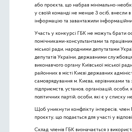
або проєкта, що набрав мінімально-необхі
у своїй команді не менше 3 осіб, внесли
інформацію та завантажили інформаційни
Участь у конкурсі ГБК не можуть брати осо
помічниками-консультантами та працівни
міської ради, народними депутатами Укр
депутатів України, державними службовц
виконавчого органу Київської міської ради 
районних в місті Києві державних адміні
самоврядування м. Києва, керівниками та
підприємств, установ, організацій, особи,
політичних партій, особи, які є у списку 
Щоб уникнути конфлікту інтересів, член
проєкту, що подається для участі у відпов
Склад членів ГБК визначається з викорис