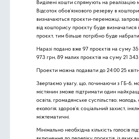
Виділені кошти спрямують на реалізацію м
Відсоток обов’язкового резерву в кошторис
визначаються проєкти-переможці, запрова
від кошторису проєкту буде визначатися і
проєкт, тим більше потрібно буде набрати 
Наразі подано вже 97 проєктів на суму 35 
973 грн, 89 малих проєктів на суму 21 343 
Проекти можна подавати до 24:00 25 квітн
Звертаємо увагу, що, починаючи з ГБ-6, м
містянин зможе підтримати один найкращий
освіта, громадянське суспільство; молодь, 
екологія; здоров’я; соціальний захист, інкл
міжтематичні.
Мінімально необхідна кількість голосів п
включення до переліку проєктів, із яких 