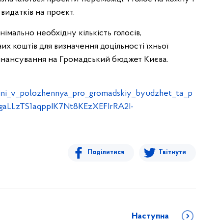
видатків на проєкт.
німально необхідну кількість голосів,
х коштів для визначення доцільності їхньої
фінансування на Громадський бюджет Києва.
mini_v_polozhennya_pro_gromadskiy_byudzhet_ta_p
bgaLLzTS1aqppIK7Nt8KEzXEFIrRA2I-
Поділитися
Твітнути
Наступна