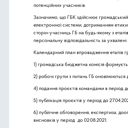
потенційних учасників.
Зазначимо, що ГБК здійснює громадський к
електронної системи, дотриманням етики,
сторін-учасниць ГБ на будь-якому з етапі
персональну відповідальність за ухвалені
Календарний план впровадження етапів гр
1) громадська бюджетна комісія формується 
2) робочі групи з питань ГБ оновлюються до
4) подання проєктів командами в період до 
5) публікація проєктів у період до 27.04.202
6) публічне обговорення, експертиза, до
висновків у період до 02.08.2021;