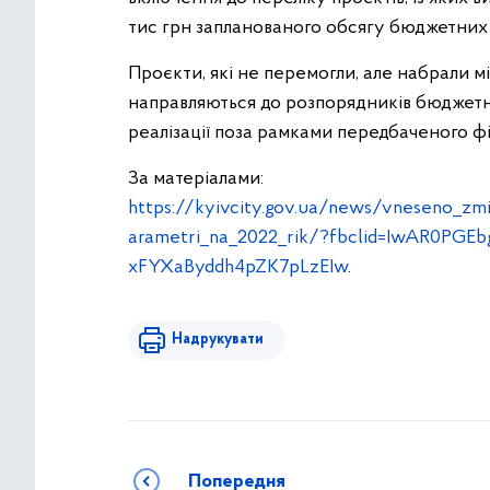
тис грн запланованого обсягу бюджетних 
Проєкти, які не перемогли, але набрали мі
направляються до розпорядників бюджетни
реалізації поза рамками передбаченого 
За матеріалами:
https://kyivcity.gov.ua/news/vneseno_z
arametri_na_2022_rik/?fbclid=IwAR0PGE
xFYXaByddh4pZK7pLzEIw
.
Надрукувати
Попередня