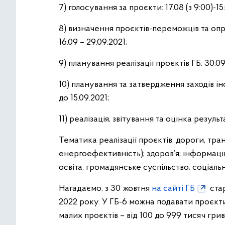
7) голосування за проєкти: 17.08 (з 9:00)-15.
8) визначення проєктів-переможців та оп
16.09 – 29.09.2021;
9) планування реалізації проєктів ГБ: 30.09 –
10) планування та затвердження заходів і
до 15.09.2021;
11) реалізація, звітування та оцінка результат
Тематика реалізації проєктів: дороги, тра
енергоефективність); здоров’я; інформаційн
освіта, громадянське суспільство; соціальн
Нагадаємо, з 30 жовтня
на сайті ГБ
ста
2022 року. У ГБ-6 можна подавати проєкти 
малих проєктів – від 100 до 999 тисяч гриве