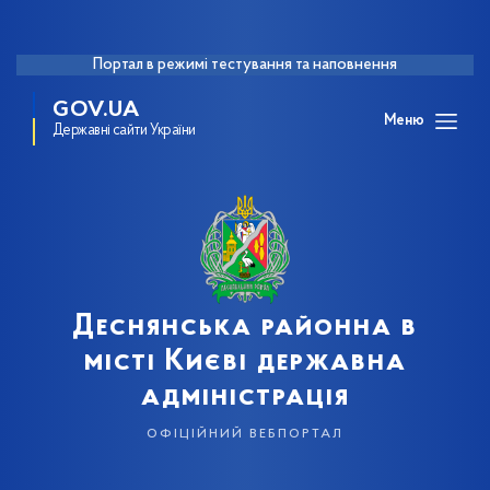
Портал в режимі тестування та наповнення
GOV.UA
Меню
Державні сайти України
Деснянська районна в
місті Києві державна
адміністрація
офіційний вебпортал