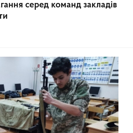
агання серед команд закладів
ти