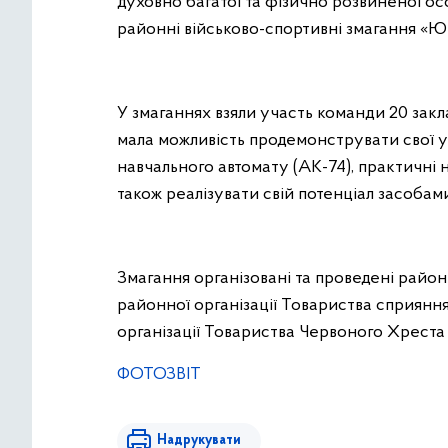
духовно багатої та фізично розвиненої ос
районні військово-спортивні змагання «Ю
У змаганнях взяли участь команди 20 закла
мала можливість продемонструвати свої ум
навчального автомату (АК-74), практичні
також реалізувати свій потенціал засобами
Змагання організовані та проведені райо
районної організації Товариства сприянн
організації Товариства Червоного Хреста 
ФОТОЗВІТ
Надрукувати