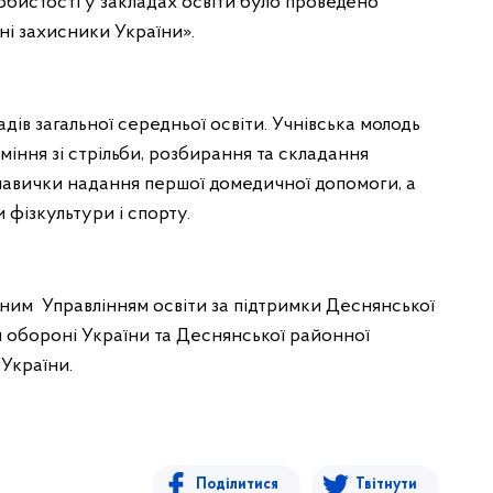
обистості у закладах освіти було проведено
ні захисники України».
дів загальної середньої освіти. Учнівська молодь
іння зі стрільби, розбирання та складання
 навички надання першої домедичної допомоги, а
 фізкультури і спорту.
нним Управлінням освіти за підтримки Деснянської
я обороні України та Деснянської районної
України.
Поділитися
Твітнути