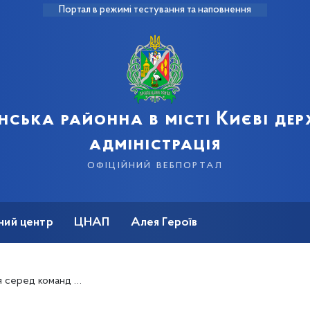
Портал в режимі тестування та наповнення
нська районна в місті Києві де
адміністрація
офіційний вебпортал
ний центр
ЦНАП
Алея Героїв
в загальної середньої освіти