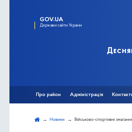
GOV.UA
Державні сайти України
Десня
Про район
Адміністрація
Контакт
Новини
Військово-спортивні змагання серед команд закладі