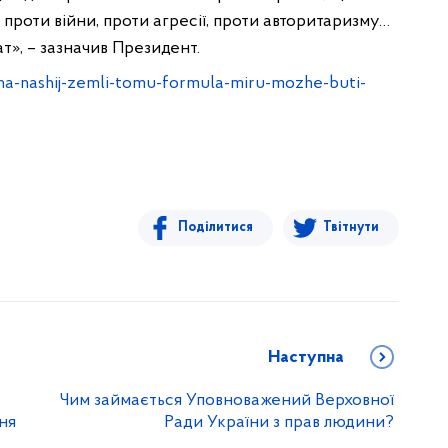
 проти війни, проти агресії, проти авторитаризму…
», – зазначив Президент.
na-nashij-zemli-tomu-formula-miru-mozhe-buti-
Поділитися
Твітнути
Наступна
Чим займається Уповноважений Верховної
ня
Ради України з прав людини?