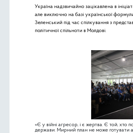
Україна надзвичайно зацікавлена в ініці
але виключно на базі української формул
Зеленський під час спілкування з предста
політичної спільноти в Молдові.
«Є у війні агресор, і є жертва. Є той, хто
держави. Мирний план не може готувати аг