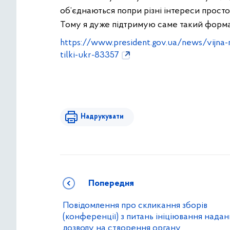
об’єднаються попри різні інтереси просто
Тому я дуже підтримую саме такий формат
https://www.president.gov.ua/news/vijna-
tilki-ukr-83357
Надрукувати
Попередня
Повідомлення про скликання зборів
(конференції) з питань ініціювання надан
дозволу на створення органу