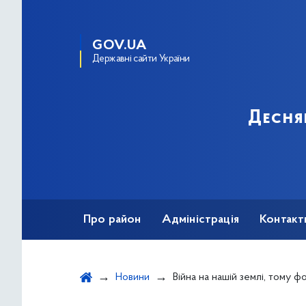
GOV.UA
Державні сайти України
Десня
Про район
Адміністрація
Контакт
Новини
Війна на нашій землі, тому формула миру може бути тільки ук