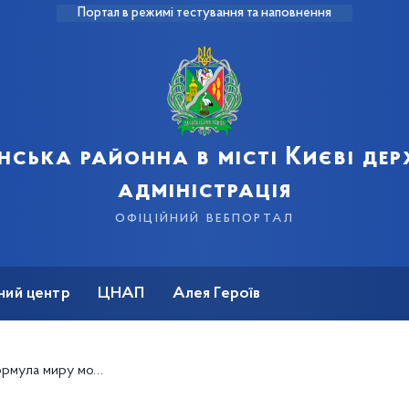
Портал в режимі тестування та наповнення
нська районна в місті Києві де
адміністрація
офіційний вебпортал
ний центр
ЦНАП
Алея Героїв
раїнська – Володимир Зеленський