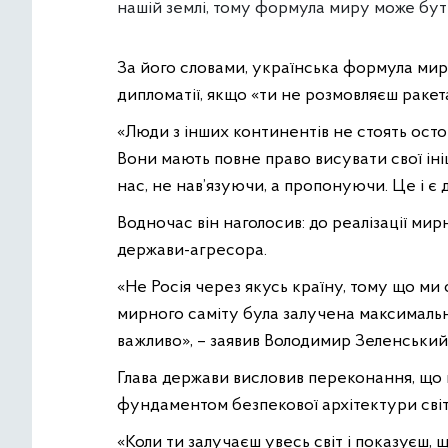
нашій землі, тому формула миру може бути
За його словами, українська формула мир
дипломатії, якщо «ти не розмовляєш ракета
«Люди з інших континентів не стоять осто
Вони мають повне право висувати свої іні
нас, не нав’язуючи, а пропонуючи. Це і є 
Водночас він наголосив: до реалізації ми
держави-агресора.
«Не Росія через якусь країну, тому що м
мирного саміту була залучена максимальна 
важливо», – заявив Володимир Зеленський
Глава держави висловив переконання, що 
фундаментом безпекової архітектури сві
«Коли ти залучаєш увесь світ і показуєш, щ