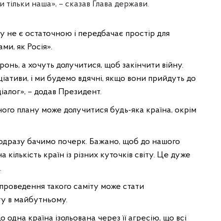
 тільки наша», – сказав Глава держави.
у не є остаточною і передбачає простір для
ми, як Росія».
ронь, а хочуть долучитися, щоб закінчити війну.
ціативи, і ми будемо вдячні, якщо вони прийдуть до
діалог», – додав Президент.
рного плану може долучитися будь-яка країна, окрім
и одразу бачимо почерк. Бажано, щоб до нашого
кількість країн із різних куточків світу. Це дуже
.
проведення такого саміту може стати
ту в майбутньому.
о одна країна ізольована через її агресію, що всі