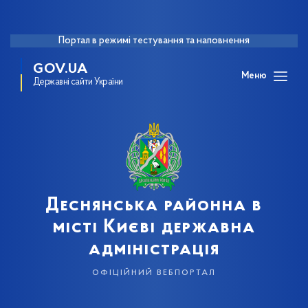
Портал в режимі тестування та наповнення
GOV.UA
Меню
Державні сайти України
Деснянська районна в
місті Києві державна
адміністрація
офіційний вебпортал