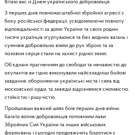
Вітаю вас із Днем українського добровольця.
З перших днів повномасштабної збройної агресії з
боку російської федерації, усвідомлюючи повноту
відповідальності за долю України та своїх родин,
тисячі українців згуртувалися та без жодних вагань і
сумнівів добровільно взяли до рук зброю та за
позовом серця стали на захист рідної землі.
Об’єднані прагненням до свободи та ненавистю до
окупантів ви гідно виконували найскладніші бойові
завдання, обороняючи українські міста і села від
московської орди, та завжди відрізнялися сміливістю,
стійкістю і рішучістю.
Пройшовши важкий шлях боїв перших днів війни,
багато воїнів-добровольців поповнили лави
Збройних Сил України та інших військових
формувань і сьогодні продовжують боротися з