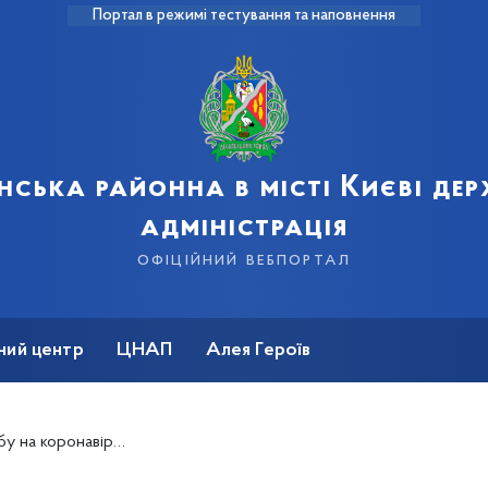
Портал в режимі тестування та наповнення
нська районна в місті Києві де
адміністрація
офіційний вебпортал
ний центр
ЦНАП
Алея Героїв
с захворіли ще 286 людей