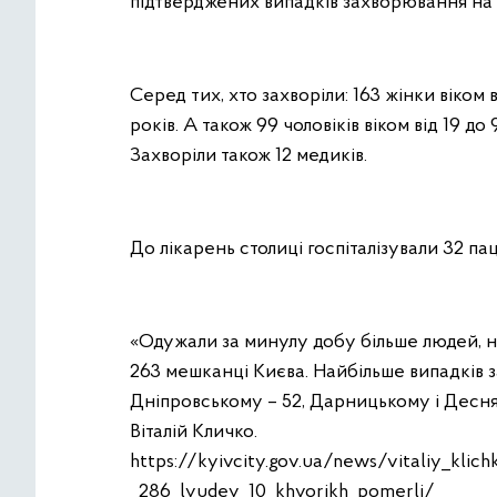
підтверджених випадків захворювання на C
Серед тих, хто захворіли: 163 жінки віком в
років. А також 99 чоловіків віком від 19 до 
Захворіли також 12 медиків.
До лікарень столиці госпіталізували 32 паці
«Одужали за минулу добу більше людей, ні
263 мешканці Києва. Найбільше випадків 
Дніпровському – 52, Дарницькому і Десня
Віталій Кличко.
https://kyivcity.gov.ua/news/vitaliy_klic
_286_lyudey_10_khvorikh_pomerli/