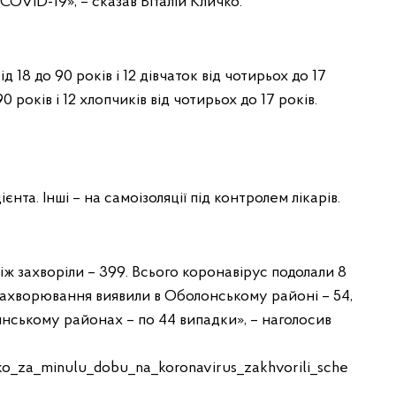
OVID-19», – сказав Віталій Кличко.
ід 18 до 90 років і 12 дівчаток від чотирьох до 17
90 років і 12 хлопчиків від чотирьох до 17 років.
єнта. Інші – на самоізоляції під контролем лікарів.
ж захворіли – 399. Всього коронавірус подолали 8
захворювання виявили в Оболонському районі – 54,
нському районах – по 44 випадки», – наголосив
hko_za_minulu_dobu_na_koronavirus_zakhvorili_sche