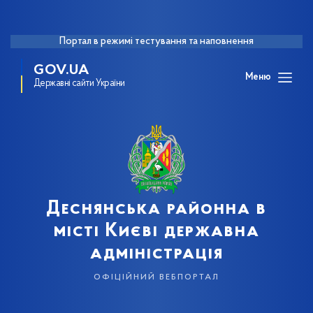
Портал в режимі тестування та наповнення
GOV.UA
Меню
Державні сайти України
Деснянська районна в
місті Києві державна
адміністрація
офіційний вебпортал