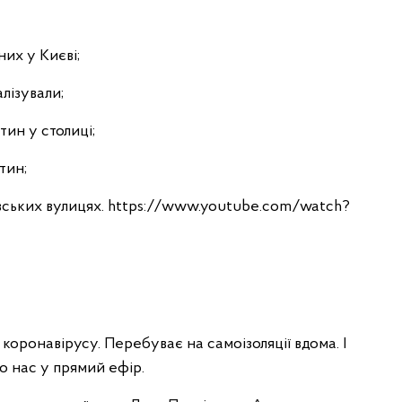
них у Києві;
алізували;
тин у столиці;
тин;
ївських вулицях. https://www.youtube.com/watch?
 коронавірусу. Перебуває на самоізоляції вдома. І
о нас у прямий ефір.