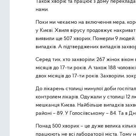
Також хворіє та працює з дому перекладач
нами.
Поки ми чекаємо на включення мера, кор
у Києві. Хвиля вірусу продовжує накриват
виявили ще 507 хворих. Померли 9 людей. 
випадків. А підтверджених випадків захво
Серед тих, хто захворіли: 267 жінок віком в
місяців до 17-ти років. А також 188 чоловікі
двох місяців до 17-ти років. Захворіли, зокр
До лікарень столиці минулої доби госпіталіз
контролем лікарів. Одужали у столиці 12 
мешканця Києва. Найбільше випадків зах
районі – 89. У Голосіївському – 84. Та в Д
Понад 500 хворих – це дуже велика кількіст
працюють не всі лабораторії міста. Тому 