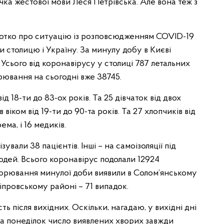
ка жестової мови Леся Петрівська. Але вона теж з
отко про ситуацію із розповсюдженням COVID-19
и столицю і Україну. За минулу добу в Києві
Усього від коронавірусу у столиці 787 летальних
рювання на сьогодні вже 38745.
ід 18-ти до 83-ох років. Та 25 дівчаток від двох
в віком від 19-ти до 90-та рокiв. Та 27 хлопчиків від
ема, і 16 медиків.
ували 38 пацієнтів. Інші – на самоізоляції під
людей. Всього коронавірус подолали 12924
ворювання минулої доби виявили в Солом’янському
ніпровському районі – 71 випадок.
ь після вихідних. Оскільки, нагадаю, у вихідні дні
на понеділок число виявлених хворих завжди