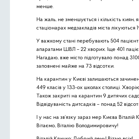
менше.
На жаль, не зменшується і кількість киян, я
стаціонарах медзакладів міста лікуються 1
У важкому стані перебувають 504 пацієнт
апаратами ШВЛ – 22 хворих. Іще 401 пацієн
Нагадаю, вже місто підготувало понад 3100
заповнені майже на 73 відсотки.
На карантин у Києві залишаються зачинен
449 класів у 133-ох школах столиці. Хворію
Також закриті на карантин 9 дитячих садоч
Відвідуваність дитсадків – понад 52 відсот
І у нас на зв’язку зараз мер Києва Віталі
Вітаємо, Віталію Володимировичу!
Віталій Кличко: Добрий день! Вітаю всіх!