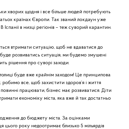
ільки хворих щодня і все більше людей потребують
 багатьох країнах Європи. Так званий локдаун уже
 Іспанії в низці регіонів – теж суворий карантин.
ється втримати ситуацію, щоб не вдаватися до
к буде розвиватись ситуація, ми будемо змушені
ить рішення про суворі заходи.
толиці буде вже крайнім заходом! Це принципова
у, робимо все, щоб захистити здоров’я і життя
 повинні працювати, бізнес має розвиватися. Діти
тримати економіку міста, яка вже й так достатньо
дження до бюджету міста. За оцінками
я цього року недоотримає близько 5 мільярдів