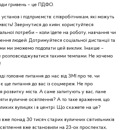
ьярди гривень – це ПДФО.
в установ і підприємств: співробітникам, які можуть
вість! Звернутися до киян: користуйтеся
альної потреби – коли їдете на роботу, навчання чи
пчення людей. Дотримуйтеся соціальної дистанції та
іями ми зможемо подолати цей виклик. Інакше –
уде розповсюджуватися такими темпами. Не хочемо
!
і головне питання до нас від ЗМІ про те, чи
 є ще питання до вас із соцмереж. Не про
я розвитку міста. А саме запитують у вас, пане
няти вуличне освітлення? А то таке враження, що
ликих вулицях і в центрі. Що скажете на це?
и вже понад 30 тисяч старих вуличних світильників
 освітлення вже встановили на 23-ох проспектах,