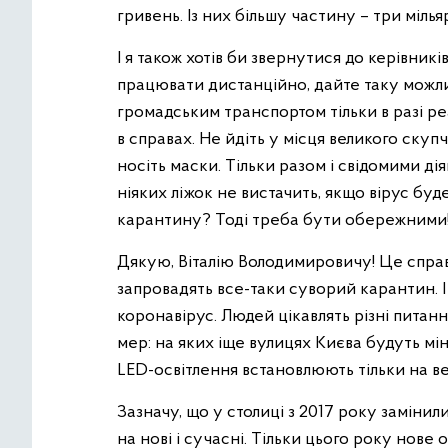
гривень. Із них більшу частину – три міл
І я також хотів би звернутися до керівникі
працювати дистанційно, дайте таку можли
громадським транспортом тільки в разі ре
в справах. Не йдіть у місця великого ску
носіть маски. Тільки разом і свідомими д
ніяких ліжок не вистачить, якщо вірус б
карантину? Тоді треба бути обережними
Дякую, Віталію Володимировичу! Це справд
запровадять все-таки суворий карантин. І
коронавірус. Людей цікавлять різні питанн
мер: на яких іще вулицях Києва будуть мі
LED-освітлення встановлюють тільки на ве
Зазначу, що у столиці з 2017 року замінил
на нові і сучасні. Тільки цього року нове