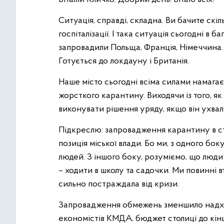
Ситуація, справді, складна. Ви бачите ск
госпіталізації. І така ситуація сьогодні в
запровадили Польща, Франція, Німеччина. В
Готується до локдауну і Британія.
Наше місто сьогодні всіма силами намага
жорсткого карантину. Виходячи із того, я
виконувати рішення уряду, якщо він ухвал
Підкреслю: запровадження карантину в с
позиція міської влади. Бо ми, з одного бок
людей. З іншого боку, розуміємо, що люди
– ходити в школу та садочки. Ми повинні в
сильно постраждала від кризи.
Запровадження обмежень зменшило надхо
економістів КМДА, бюджет столиці до кінц