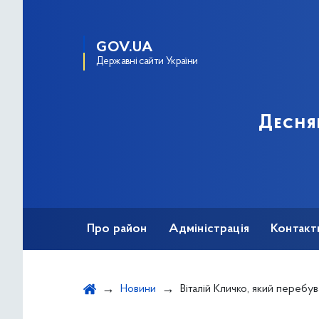
GOV.UA
Державні сайти України
Десня
Про район
Адміністрація
Контакт
Новини
Віталій Кличко, який перебуває на самоізоляції, у прямому ефірі інформує про поточну ситуа