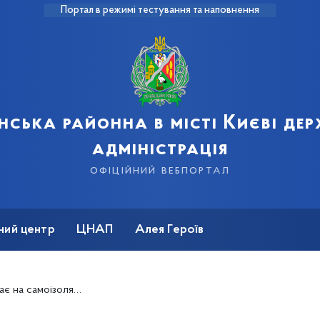
Портал в режимі тестування та наповнення
нська районна в місті Києві де
адміністрація
офіційний вебпортал
ний центр
ЦНАП
Алея Героїв
цію в столиці 2 листопада (+повний текст, відео)