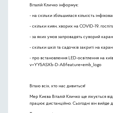
Віталій Кличко інформує:
- на скільки збільшилася кількість інфікова
- скільки киян, хворих на COVID-19, госпіт
- за яких умов запровадять суворий каран
- скільки шкіл та садочків закриті на каран
- про встановлення LED-освітлення на ки
v=YY5ASXb-D-A&feature=emb_logo
Вітаю всіх, хто нас дивиться!
Мер Києва Віталій Кличко ще лікується від
працює дистанційно. Сьогодні він вийде д