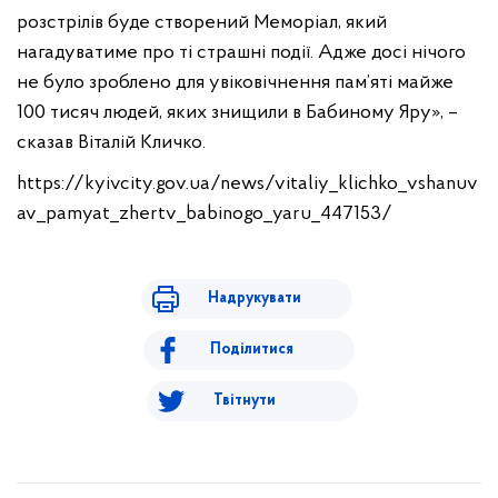
розстрілів буде створений Меморіал, який
нагадуватиме про ті страшні події. Адже досі нічого
не було зроблено для увіковічнення пам’яті майже
100 тисяч людей, яких знищили в Бабиному Яру», –
сказав Віталій Кличко.
https://kyivcity.gov.ua/news/vitaliy_klichko_vshanuv
av_pamyat_zhertv_babinogo_yaru_447153/
Надрукувати
Поділитися
Твітнути