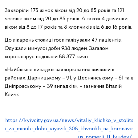
Захворіли: 175 жінок віком від 20 до 85 років та 121
чоловік віком від 20 до 85 рокiв. А також 4 дівчинки
віком від 8 до 17 років та 8 хлопчиків від 6 до 16 років.
До лікарень столиці госпіталізували 47 пацієнтів.
Одужали минулої доби 938 людей. Загалом
коронавірус подолали 88 377 киян.
«Найбільше випадків захворювання виявили в
районах: Дарницькому – 91, у Деснянському – 61 та в
Дніпровському – 39 випадків», – зазначив Віталій
Кличк
https://kyivcity.gov.ua/news/vitaliy_klichko_v_stolits
i_za_minulu_dobu_viyavili_308_khvorikh_na_koronavir
us_pomerli_11_lyudey/