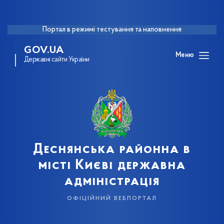
Портал в режимі тестування та наповнення
GOV.UA
Меню
Державні сайти України
Деснянська районна в
місті Києві державна
адміністрація
офіційний вебпортал