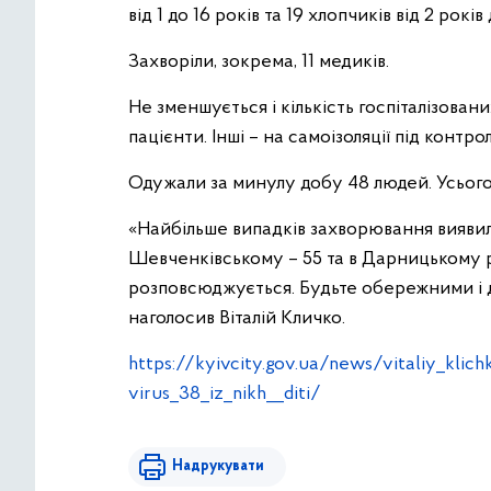
від 1 до 16 років та 19 хлопчиків від 2 років 
Захворіли, зокрема, 11 медиків.
Не зменшується і кількість госпіталізован
пацієнти. Інші – на самоізоляції під контрол
Одужали за минулу добу 48 людей. Усього
«Найбільше випадків захворювання виявил
Шевченківському – 55 та в Дарницькому р
розповсюджується. Будьте обережними і 
наголосив Віталій Кличко.
https://kyivcity.gov.ua/news/vitaliy_klic
virus_38_iz_nikh__diti/
Надрукувати