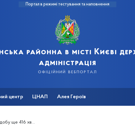
Портал в режимі тестування та наповнення
нська районна в місті Києві де
адміністрація
офіційний вебпортал
ний центр
ЦНАП
Алея Героїв
оронавірус. 38 із них – діти»