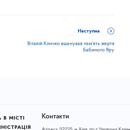
Наступна
Віталій Кличко вшанував пам’ять жертв
Бабиного Яру
Контакти
в місті
ністрація
Адреса:
02225, м. Київ, пр-т Червоної Калин