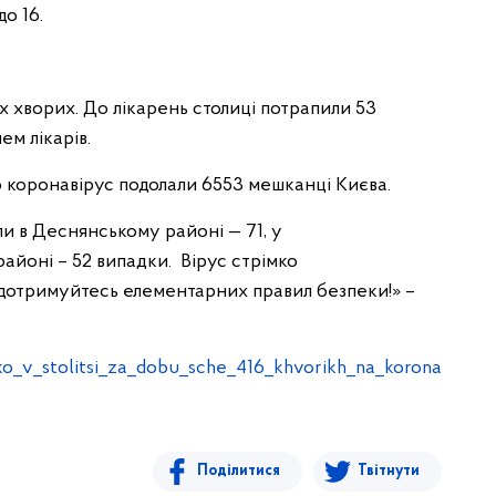
до 16.
их хворих. До лікарень столиці потрапили 53
ем лікарів.
 коронавірус подолали 6553 мешканці Києва.
и в Деснянському районі — 71, у
айоні – 52 випадки. Вірус стрімко
дотримуйтесь елементарних правил безпеки!» –
hko_v_stolitsi_za_dobu_sche_416_khvorikh_na_korona
Поділитися
Твітнути