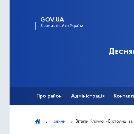
GOV.UA
Державні сайти України
Десня
Про район
Адміністрація
Контакт
Новини
Віталій Кличко: «В столиці за добу ще 416 хворих на к