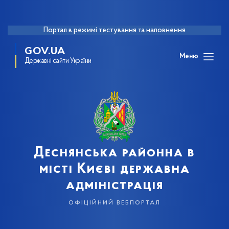
Портал в режимі тестування та наповнення
GOV.UA
Меню
Державні сайти України
Деснянська районна в
місті Києві державна
адміністрація
офіційний вебпортал