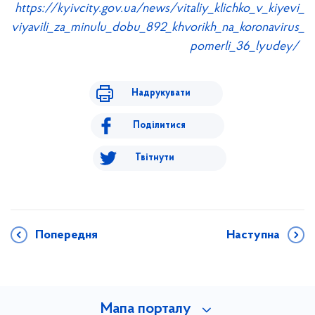
https://kyivcity.gov.ua/news/vitaliy_klichko_v_kiyevi_
viyavili_za_minulu_dobu_892_khvorikh_na_koronavirus_
pomerli_36_lyudey/
Надрукувати
Поділитися
Твітнути
Попередня
Наступна
Мапа порталу