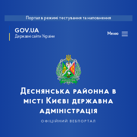
Портал в режимі тестування та наповнення
GOV.UA
Меню
Державні сайти України
Деснянська районна в
місті Києві державна
адміністрація
офіційний вебпортал