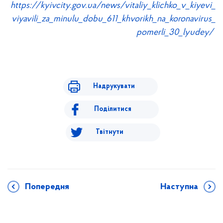
https://kyivcity.gov.ua/news/vitaliy_klichko_v_kiyevi_
viyavili_za_minulu_dobu_611_khvorikh_na_koronavirus_
pomerli_30_lyudey/
Надрукувати
Поділитися
Твітнути
Попередня
Наступна