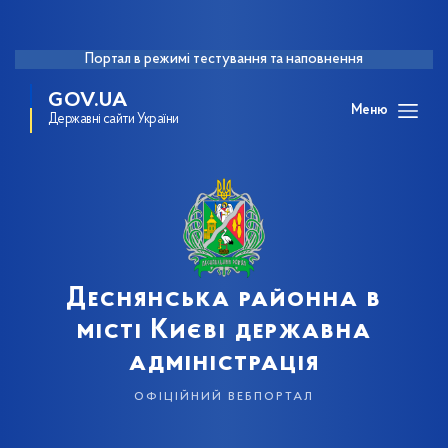
Портал в режимі тестування та наповнення
GOV.UA
Меню
Державні сайти України
Деснянська районна в
місті Києві державна
адміністрація
офіційний вебпортал