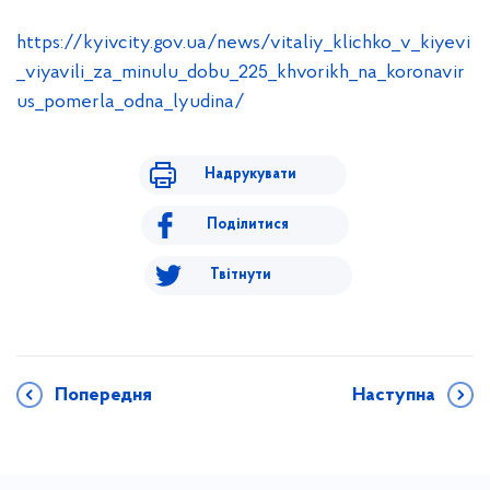
https://kyivcity.gov.ua/news/vitaliy_klichko_v_kiyevi
_viyavili_za_minulu_dobu_225_khvorikh_na_koronavir
us_pomerla_odna_lyudina/
Надрукувати
Поділитися
Твітнути
Попередня
Наступна