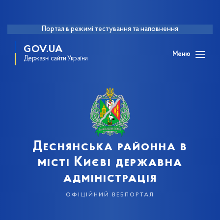
Портал в режимі тестування та наповнення
GOV.UA
Меню
Державні сайти України
Деснянська районна в
місті Києві державна
адміністрація
офіційний вебпортал