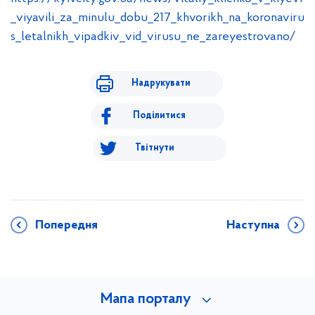
_viyavili_za_minulu_dobu_217_khvorikh_na_koronaviru
s_letalnikh_vipadkiv_vid_virusu_ne_zareyestrovano/
Надрукувати
Поділитися
Твітнути
Попередня
Наступна
Мапа порталу