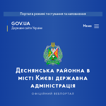
Портал в режимі тестування та наповнення
GOV.UA
Меню
Державні сайти України
Деснянська районна в
місті Києві державна
адміністрація
офіційний вебпортал