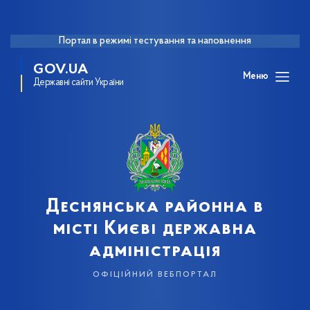
Портал в режимі тестування та наповнення
GOV.UA
Меню
Державні сайти України
Деснянська районна в
місті Києві державна
адміністрація
офіційний вебпортал