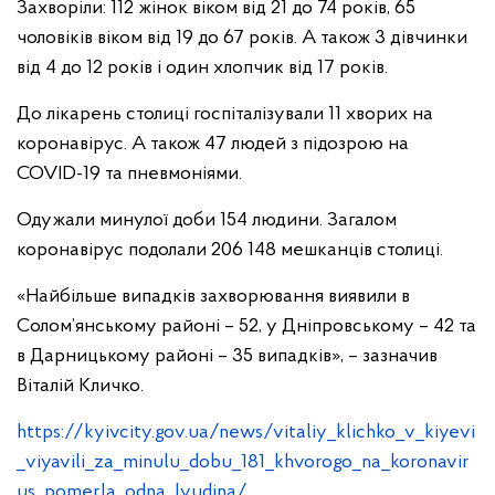
Захворіли: 112 жінок віком від 21 до 74 років, 65
чоловіків віком від 19 до 67 років. А також 3 дівчинки
від 4 до 12 років і один хлопчик від 17 років.
До лікарень столиці госпіталізували 11 хворих на
коронавірус. А також 47 людей з підозрою на
COVID-19 та пневмоніями.
Одужали минулої доби 154 людини. Загалом
коронавірус подолали 206 148 мешканців столиці.
«Найбільше випадків захворювання виявили в
Солом’янському районі – 52, у Дніпровському – 42 та
в Дарницькому районі – 35 випадків», – зазначив
Віталій Кличко.
https://kyivcity.gov.ua/news/vitaliy_klichko_v_kiyevi
_viyavili_za_minulu_dobu_181_khvorogo_na_koronavir
us_pomerla_odna_lyudina/