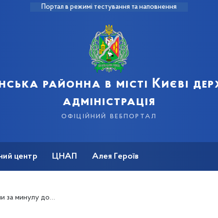
Портал в режимі тестування та наповнення
нська районна в місті Києві де
адміністрація
офіційний вебпортал
ний центр
ЦНАП
Алея Героїв
169 хворих на коронавірус