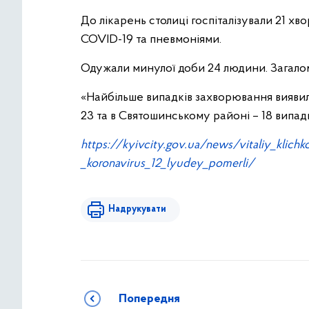
До лікарень столиці госпіталізували 21 хво
COVID-19 та пневмоніями.
Одужали минулої доби 24 людини. Загалом
«Найбільше випадків захворювання вияви
23 та в Святошинському районі – 18 випадкі
https://kyivcity.gov.ua/news/vitaliy_klich
_koronavirus_12_lyudey_pomerli/
Надрукувати
Попередня