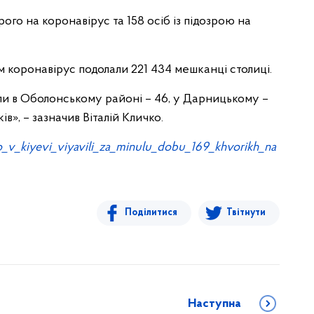
рого на коронавірус та 158 осіб із підозрою на
 коронавірус подолали 221 434 мешканці столиці.
ли в Оболонському районі – 46, у Дарницькому –
в», – зазначив Віталій Кличко.
ko_v_kiyevi_viyavili_za_minulu_dobu_169_khvorikh_na
Поділитися
Твітнути
Наступна