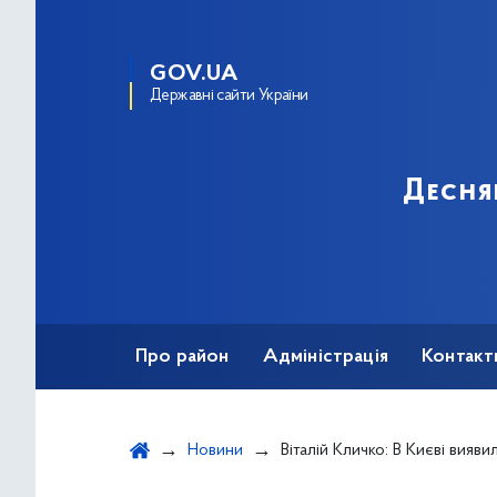
GOV.UA
Державні сайти України
Десня
Про район
Адміністрація
Контакт
Новини
Віталій Кличко: В Києві виявили за минулу добу 